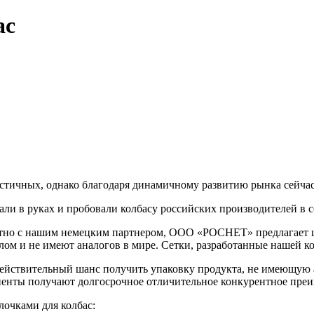
ас
астичных, однако благодаря динамичному развитию рынка сейч
али в руках и пробовали колбасу российских производителей в
стно с нашим немецким партнером, ООО «РОСНЕТ» предлагает 
лом и не имеют аналогов в мире. Сетки, разработанные нашей к
ействительный шанс получить упаковку продукта, не имеющую а
лиенты получают долгосрочное отличительное конкурентное пре
очками для колбас: