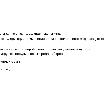
 легкая, крепкая, дышащая, экологичная!
популяризации применения сетки в промышленном производстве. П
х разделах, но опробовали на практике, можно выделить:
 игрушек, посуды, разного рода наборов,
плектов и т. п.,
 т. п.,